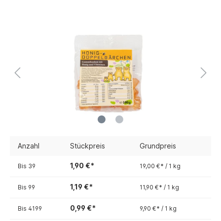
Anzahl
Stückpreis
Grundpreis
1,90 €*
Bis
39
19,00 €* / 1 kg
1,19 €*
Bis
99
11,90 €* / 1 kg
0,99 €*
Bis
4199
9,90 €* / 1 kg