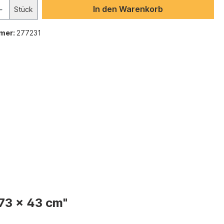
In den Warenkorb
Stück
mer:
277231
73 x 43 cm"