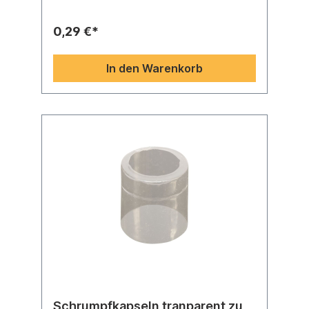
74455info@bienenzuchtbedarf-geller.de
NUTZUNGSRATSCHLÄGE FÜR
0,29 €*
BÜGELVERSCHLÜSSEN- Die losen
Verschlüsse, sowie aufgebügelte Flaschen
nie unter direktem Sonnenlicht, im Bereich
In den Warenkorb
mit hoher Feuchtigkeit, unter hohen
Temperaturen und unter UV-Strahlen
lagern.- Die in Kartons verpackten
Bügelverschlüsse nie höher als 6 Reihen
aufeinander lagern.- Bei Berührung mit
besonderen Flüssigkeiten wie z. B. Essig,
Öl, muss bei den Verschlüssen nach Angabe
des Herstellers eine Beständigkeitsprüfung
der Dichtungsscheiben durchgeführt
werden Besondere Ratschläge um das
Korrodieren der Bügelverschlüsse mit
verzinktem Draht zu verhindern :- Die Bügel
mit verzinktem Draht nie in Nähe einer
Flaschenwaschanlage lagern, Lauge und
Laugendämpfe verändern verzinkten Draht.
Große Temperaturschwankungen und
feuchte Atmosphäre vermeiden.- Einen
Bügelverschluss für Einwegflaschen nie ein
zweites Mal benutzen.- Eine abgefüllte
Schrumpfkapseln tranparent zu