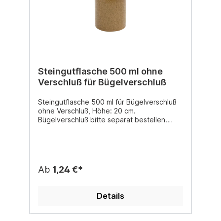
Steingutflasche 500 ml ohne
Verschluß für Bügelverschluß
Steingutflasche 500 ml für Bügelverschluß
ohne Verschluß, Höhe: 20 cm.
Bügelverschluß bitte separat bestellen.
Diese Flasche unterscheidet sich von den
Steingutflaschen für Korkverschluß lediglich
in den zwei kleinen Löchern für den Bügel
im Flaschenhals.Diese Flasche kann nur als
ganze Palette verschickt werden oder vor
Ab
1,24 €*
Ort bei uns abgeholtbei 1234 je Palette nur
€ 1,24 / FlascheHertsteller gemäß
Lebenmittelbedarfsgegenständegesetz:Bie
Details
nenzuchtbedarf Geller GmbHBroicher Str.
17552146
Würseleninfo@bienenzuchtbedarf-geller.de