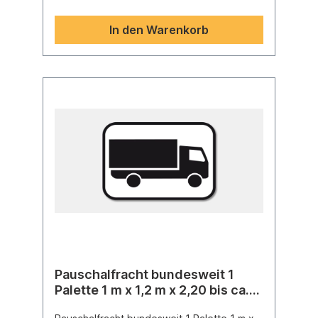
Tage auf 2-3 Tage. Bitte beachten Sie, daß
die Avisierung eine Ankündigung des
In den Warenkorb
Anlieferungstages bedeutet, nicht aber
einen Anspruch bedeutet, eine konkreten
Anlieferungstag oder gar -stunde von der
Spedition fordern zu können.
Pauschalfracht bundesweit 1
Palette 1 m x 1,2 m x 2,20 bis ca.
1000 kg, 0,5 Lademeter