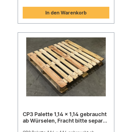
cm, Breite 44 cm, Höhe 37 cm. Wird das
zulässige Gewicht auch nur geringfügig
In den Warenkorb
überschritten (jedes zusätzliche Gramm
zählt), behalten wir uns vor, die dadurch
entstehenden Mehrkosten in Höhe
von 47,00 € pro Paket nachzuberechnen.
Vielen Dank für Ihr Verständnis.
CP3 Palette 1,14 x 1,14 gebraucht
ab Würselen, Fracht bitte separat
anfragen