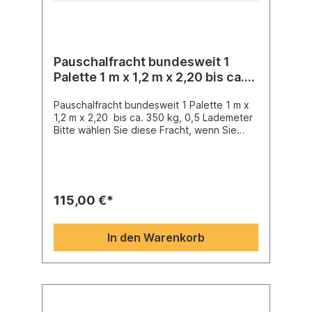
Pauschalfracht bundesweit 1
Palette 1 m x 1,2 m x 2,20 bis ca.
350 kg, 0,5 Lademeter
Pauschalfracht bundesweit 1 Palette 1 m x
1,2 m x 2,20 bis ca. 350 kg, 0,5 Lademeter
Bitte wählen Sie diese Fracht, wenn Sie
zwar Selbstabholung gewählt haben, wir
aber Ihre in den Warenkorb gelegten
Artikel auf einer Palette zusammenstellen
und an Sie versenden sollen.Die
Regellaufzeit einer Speditionssendung
115,00 €*
beträgt 2 Tage, manchmal dauert der
Versand aber auch 1 oder 3 Tage. Bitte
sorgen Sie dafür, daß nach Versand in
In den Warenkorb
diesem Zeitraum die Annahme der Ware
gesichert ist, da ansonsten Gebühren für
die doppelte Anfahrt berechnet werden.
Falls Sie den Anlieferungstermin mit der
Spedition vorab auf ca. einen halben Tag
absprechen wollen, dann wählen Sie