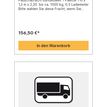
Pauschalfracht bundesweit 1 Palette 1 m x
1,2 m x 2,20 bis ca. 1000 kg, 0,5 Lademeter
Bitte wählen Sie diese Fracht, wenn Sie
zwar Selbstabholung gewählt haben, wir
aber Ihre in den Warenkorb gelegten
Artikel auf zwei Paletten zusammenstellen
und an Sie versenden sollen.Die
Regellaufzeit einer Speditionssendung
156,50 €*
beträgt 2 Tage, manchmal dauert der
Versand aber auch 1 oder 3 Tage. Bitte
sorgen Sie dafür, daß nach Versand in
In den Warenkorb
diesem Zeitraum die Annahme der Ware
gesichert ist, da ansonsten Gebühren für
die doppelte Anfahrt berechnet werden.
Falls Sie den Anlieferungstermin mit der
Spedition vorab auf ca. einen halben Tag
absprechen wollen, dann wählen Sie
unseren Artikel "Avisierung" für € 7,50. Die
Spedition verlangt diesen Betrag für diesen
Service. In der Regel verlängert sich die
Versanddauer dadurch allerdings um einen
Tag.