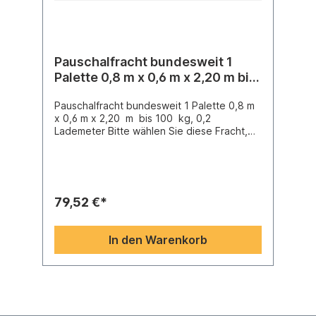
Pauschalfracht bundesweit 1
Palette 0,8 m x 0,6 m x 2,20 m bis
100 kg, 0,2 Lademeter
Pauschalfracht bundesweit 1 Palette 0,8 m
x 0,6 m x 2,20 m bis 100 kg, 0,2
Lademeter Bitte wählen Sie diese Fracht,
wenn Sie zwar Selbstabholung gewählt
haben, wir aber Ihre in den Warenkorb
gelegten Artikel auf einer Palette
zusammenstellen und an Sie versenden
sollen.Als Standard ist die Avisierung
79,52 €*
vorgegeben, dadurch verlängert sich die
Regellaufzeit von 1-2 Tage auf 2-3 Tage.
Bitte beachten Sie, daß die Avisierung eine
In den Warenkorb
Ankündigung des Anlieferungstages
bedeutet, nicht aber einen Anspruch
bedeutet, eine konkreten Anlieferungstag
oder gar -stunde von der Spedition fordern
zu können.