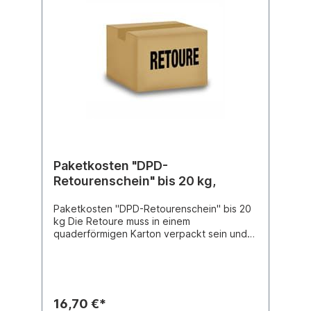
Paketkosten "DPD-
Retourenschein" bis 20 kg,
Paketkosten "DPD-Retourenschein" bis 20
kg Die Retoure muss in einem
quaderförmigen Karton verpackt sein und
darf das maximal zulässige Gewicht von 20
kg nicht überschreiten. Bei Abgabe im
Pickup Paketshop gilt die maximale Länge
von 100 cm bei einem Gurtmaß von 250 cm.
Bei Abgabe in einer DPD Pickup Station
16,70 €*
gelten die maximalen Maße von Länge 61