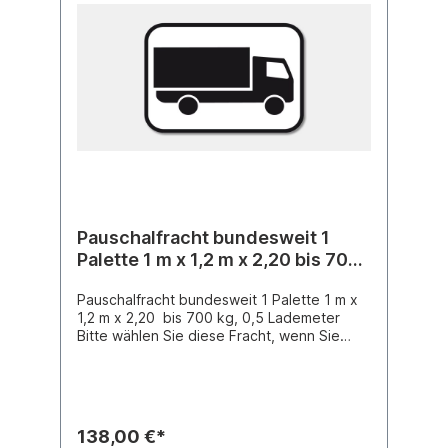
unseren Artikel "Avisierung" für € 7,50. Die
Spedition verlangt diesen Betrag für diesen
Service. In der Regel verlängert sich die
Versanddauer dadurch allerdings um einen
Tag.
Pauschalfracht bundesweit 1
Palette 1 m x 1,2 m x 2,20 bis 700
kg, 0,5 Lademeter
Pauschalfracht bundesweit 1 Palette 1 m x
1,2 m x 2,20 bis 700 kg, 0,5 Lademeter
Bitte wählen Sie diese Fracht, wenn Sie
zwar Selbstabholung gewählt haben, wir
aber Ihre in den Warenkorb gelegten
Artikel auf einer Palette zusammenstellen
und an Sie versenden sollen.Als Standard
ist die Avisierung vorgegeben, dadurch
138,00 €*
verlängert sich die Regellaufzeit von 1-2