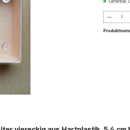
Lieferbar, 
Produktnum
iter viereckig aus Hartplastik, 5,4 cm 