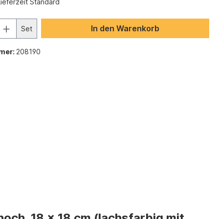
Lieferzeit Standard
In den Warenkorb
Set
mer:
208190
hoch, 18 x 18 cm (lachsfarbig mit