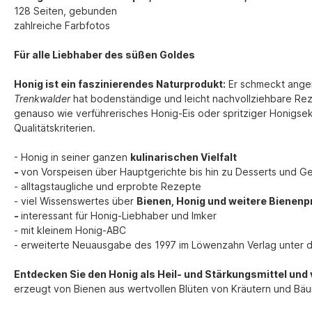
128 Seiten, gebunden
zahlreiche Farbfotos
Für alle Liebhaber des süßen Goldes
Honig ist ein faszinierendes Naturprodukt:
Er schmeckt angen
Trenkwalder
hat bodenständige und leicht nachvollziehbare Re
genauso wie verführerisches Honig-Eis oder spritziger Honigsekt
Qualitätskriterien.
- Honig in seiner ganzen
kulinarischen Vielfalt
-
von Vorspeisen über Hauptgerichte bis hin zu Desserts und G
- alltagstaugliche und erprobte Rezepte
- viel Wissenswertes über
Bienen, Honig und weitere Bienenp
-
interessant für Honig-Liebhaber und Imker
- mit kleinem Honig-ABC
- erweiterte Neuausgabe des 1997 im Löwenzahn Verlag unter 
Entdecken Sie den Honig als Heil- und Stärkungsmittel und
erzeugt von Bienen aus wertvollen Blüten von Kräutern und Bäum