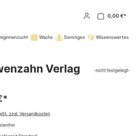
0,00 €*
niginnenzucht
Wachs
Sonstiges
Wissenswertes
öwenzahn Verlag
-nicht festgelegt-
€*
MwSt. zzgl. Versandkosten
tenfrei