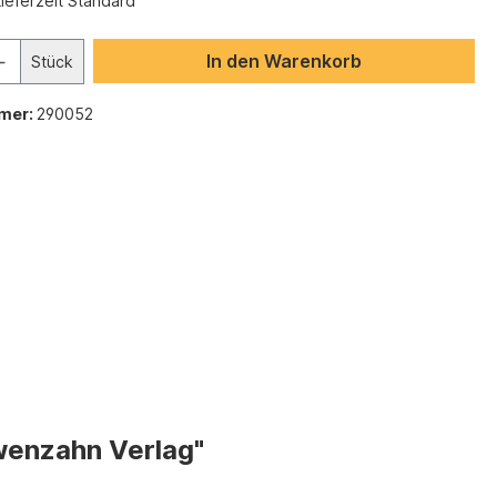
Lieferzeit Standard
In den Warenkorb
Stück
mer:
290052
wenzahn Verlag"