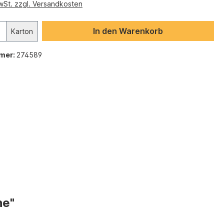
MwSt. zzgl. Versandkosten
In den Warenkorb
Karton
mer:
274589
he"