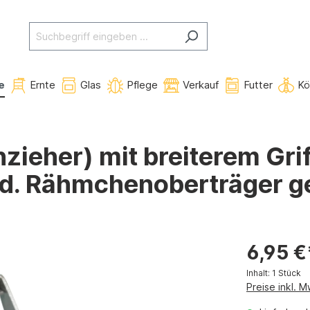
e
Ernte
Glas
Pflege
Verkauf
Futter
Kö
eher) mit breiterem Griff
mod. Rähmchenoberträger g
6,95 €
Inhalt:
1 Stück
Preise inkl. 