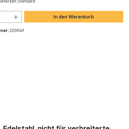
Lieferzeit Standard
In den Warenkorb
mer:
220049
delstahl, nicht für verbreiterte