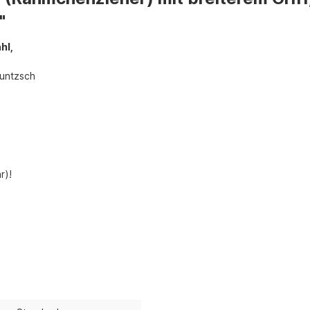
"
hl,
Kuntzsch
r)!