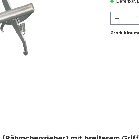
Lieferbar, 
Produktnum
Rähmchenzieher) mit breiterem Griff, E